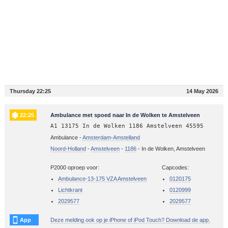
Thursday 22:25
14 May 2026
22:25
Ambulance met spoed naar In de Wolken te Amstelveen
A1 13175 In de Wolken 1186 Amstelveen 45595
Ambulance -
Amsterdam-Amstelland
Noord-Holland
-
Amstelveen
-
1186
-
In de Wolken, Amstelveen
P2000 oproep voor:
Capcodes:
Ambulance-13-175 VZA Amstelveen
0120175
Lichtkrant
0120999
2029577
2029577
App
Deze melding ook op je iPhone of iPod Touch? Download de app.