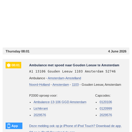
Thursday 08:01
4 June 2026
08:01
Ambulance met spoed naar Gouden Leeuw te Amsterdam
A1 13106 Gouden Leeuw 1103 Amsterdam 52746
Ambulance -
Amsterdam-Amstelland
Noord-Holland
-
Amsterdam
-
1103
-
Gouden Leeuw, Amsterdam
P2000 oproep voor:
Capcodes:
Ambulance-13-106 GGD Amsterdam
0120106
Lichtkrant
0120999
2029576
2029576
App
Deze melding ook op je iPhone of iPod Touch? Download de app.