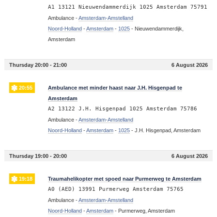
A1 13121 Nieuwendammerdijk 1025 Amsterdam 75791
Ambulance -
Amsterdam-Amstelland
Noord-Holland
-
Amsterdam
-
1025
-
Nieuwendammerdijk,
Amsterdam
Thursday 20:00 - 21:00
6 August 2026
20:55
Ambulance met minder haast naar J.H. Hisgenpad te
Amsterdam
A2 13122 J.H. Hisgenpad 1025 Amsterdam 75786
Ambulance -
Amsterdam-Amstelland
Noord-Holland
-
Amsterdam
-
1025
-
J.H. Hisgenpad, Amsterdam
Thursday 19:00 - 20:00
6 August 2026
19:18
Traumahelikopter met spoed naar Purmerweg te Amsterdam
A0 (AED) 13991 Purmerweg Amsterdam 75765
Ambulance -
Amsterdam-Amstelland
Noord-Holland
-
Amsterdam
-
Purmerweg, Amsterdam