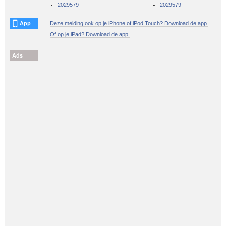
2029579
2029579
App
Deze melding ook op je iPhone of iPod Touch? Download de app.
Of op je iPad? Download de app.
Ads