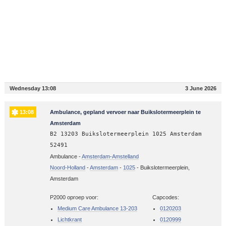
Wednesday 13:08
3 June 2026
13:08
Ambulance, gepland vervoer naar Buikslotermeerplein te
Amsterdam
B2 13203 Buikslotermeerplein 1025 Amsterdam
52491
Ambulance -
Amsterdam-Amstelland
Noord-Holland
-
Amsterdam
-
1025
-
Buikslotermeerplein,
Amsterdam
P2000 oproep voor:
Capcodes:
Medium Care Ambulance 13-203
0120203
Lichtkrant
0120999