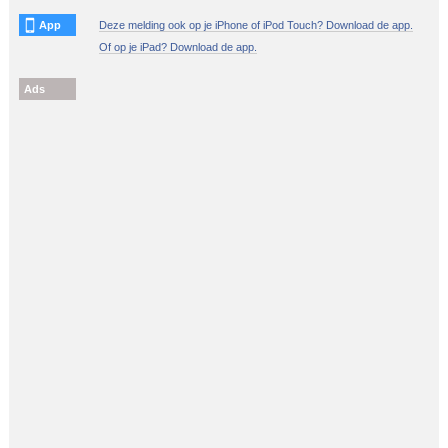
App
Deze melding ook op je iPhone of iPod Touch? Download de app.
Of op je iPad? Download de app.
Ads