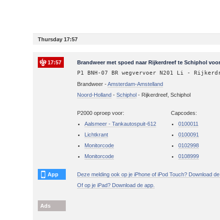
Thursday 17:57
17:57
Brandweer met spoed naar Rijkerdreef te Schiphol voo
P1 BNH-07 BR wegvervoer N201 Li - Rijkerd
Brandweer -
Amsterdam-Amstelland
Noord-Holland
-
Schiphol
-
Rijkerdreef, Schiphol
P2000 oproep voor:
Capcodes:
Aalsmeer - Tankautospuit-612
0100011
Lichtkrant
0100091
Monitorcode
0102998
Monitorcode
0108999
App
Deze melding ook op je iPhone of iPod Touch? Download de
Of op je iPad? Download de app.
Ads