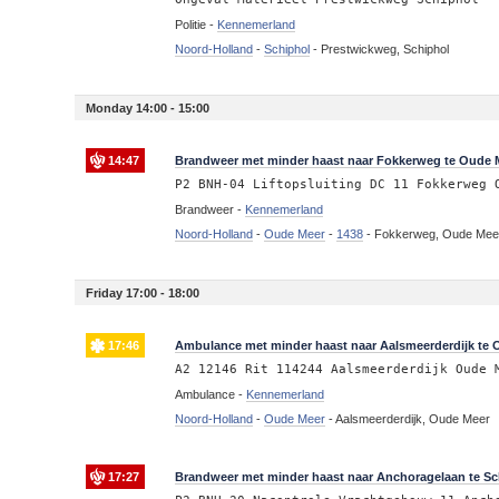
Politie -
Kennemerland
Noord-Holland
-
Schiphol
-
Prestwickweg, Schiphol
Monday 14:00 - 15:00
14:47
Brandweer met minder haast naar Fokkerweg te Oude Me
P2 BNH-04 Liftopsluiting DC 11 Fokkerweg 
Brandweer -
Kennemerland
Noord-Holland
-
Oude Meer
-
1438
-
Fokkerweg, Oude Mee
Friday 17:00 - 18:00
17:46
Ambulance met minder haast naar Aalsmeerderdijk te 
A2 12146 Rit 114244 Aalsmeerderdijk Oude 
Ambulance -
Kennemerland
Noord-Holland
-
Oude Meer
-
Aalsmeerderdijk, Oude Meer
17:27
Brandweer met minder haast naar Anchoragelaan te Sc