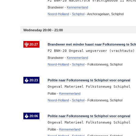
P2 BNH-20 Nacontrole Vrachtgebouw 11 Anch
Brandweer -
Kennemerland
Noord-Holland
-
Schiphol
-
Anchoragelaan, Schiphol
Wednesday 20:00 - 21:00
20:27
Brandweer met minder haast naar Folkstoneweg te Sch
P2 BNH-20 Ongeval wegvervoer (vrachtauto)
Brandweer -
Kennemerland
Noord-Holland
-
Schiphol
-
Folkstoneweg, Schiphol
20:23
Politie naar Folkstoneweg te Schiphol voor ongeval
Ongeval Materieel Folkstoneweg Schiphol
Politie -
Kennemerland
Noord-Holland
-
Schiphol
-
Folkstoneweg, Schiphol
20:06
Politie naar Folkstoneweg te Schiphol voor ongeval
Ongeval Materieel Folkstoneweg Schiphol
Politie -
Kennemerland
Noord-Holland
-
Schiphol
-
Folkstoneweg, Schiphol