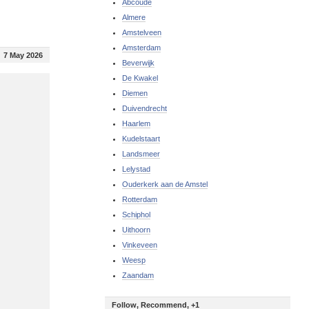
Abcoude
Almere
Amstelveen
Amsterdam
7 May 2026
Beverwijk
De Kwakel
Diemen
Duivendrecht
Haarlem
Kudelstaart
Landsmeer
Lelystad
Ouderkerk aan de Amstel
Rotterdam
Schiphol
Uithoorn
Vinkeveen
Weesp
Zaandam
Follow, Recommend, +1