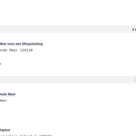
3 
er voor een liftopsluiting
Oude Meer 129130
r
Oude Meer
Meer
hiphol