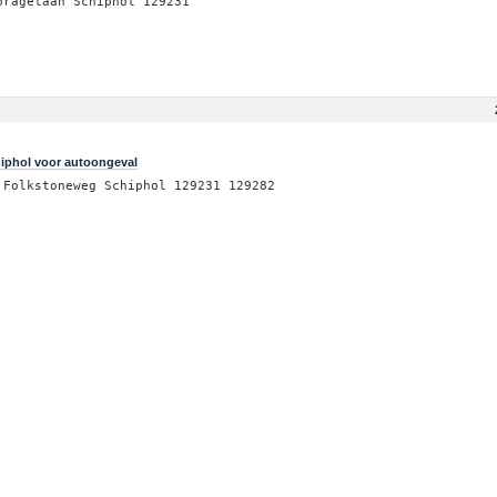
oragelaan Schiphol 129231
iphol voor autoongeval
 Folkstoneweg Schiphol 129231 129282