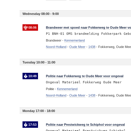
Wednesday 08:00 - 9:00
08:06
Brandweer met spoed naar Fokkerweg te Oude Meer vo
P1 BNH-01 OMS brandmelding Fokkerpark Geb
Brandweer -
Kennemerland
Noord-Holland
-
Oude Meer
-
1438
-
Fokkerweg, Oude Mee
Tuesday 10:00 - 11:00
10:49
Politie naar Fokkerweg te Oude Meer voor ongeval
Ongeval Materieel Fokkerweg Oude Meer
Politie -
Kennemerland
Noord-Holland
-
Oude Meer
-
1438
-
Fokkerweg, Oude Mee
Monday 17:00 - 18:00
17:53
Politie naar Prestwickweg te Schiphol voor ongeval
Ongeval Materieel Prestwickweg Schiphol