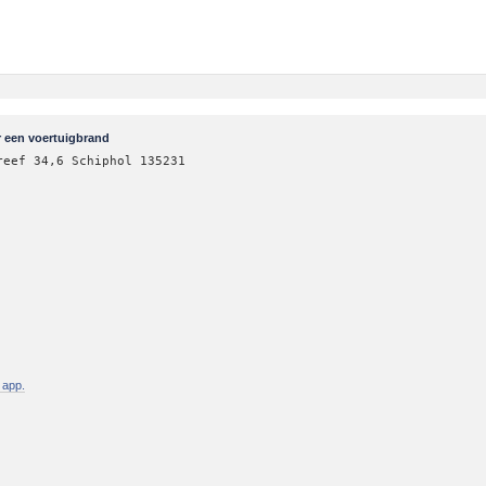
r een voertuigbrand
reef 34,6 Schiphol 135231
 app.