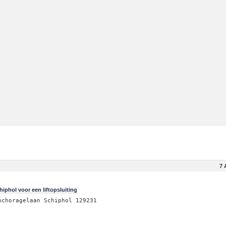
7 
phol voor een liftopsluiting
nchoragelaan Schiphol 129231