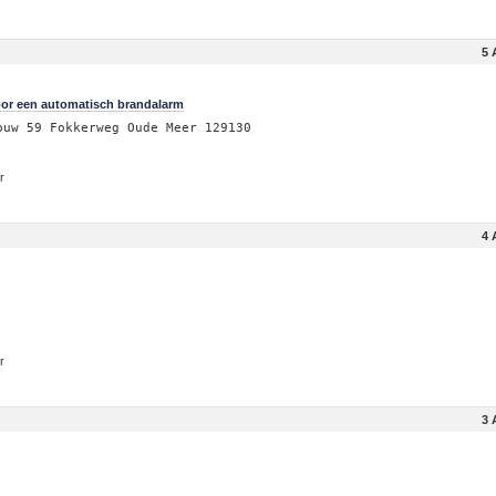
5 
or een automatisch brandalarm
ouw 59 Fokkerweg Oude Meer 129130
r
4 
r
3 