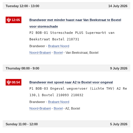
Tuesday 12:00 - 13:00
14 July 2026
12:05
Brandweer met minder haast naar Van Beekstraat te Boxtel
voor stormschade
P2 BOB-01 Stormschade PLUS Supermarkt van
Beekstraat Boxtel 210731
Brandweer -
Brabant Noord
Noord-Brabant
-
Boxtel
-
Van Beekstraat, Boxtel
Thursday 08:00 - 9:00
9 July 2026
08:54
Brandweer met spoed naar A2 te Boxtel voor ongeval
P1 BOB-03 Ongeval wegvervoer (Lichte THV) A2 Re
130,1 Boxtel 210093 210032
Brandweer -
Brabant Noord
Noord-Brabant
-
Boxtel
-
A2, Boxtel
Sunday 11:00 - 12:00
5 July 2026