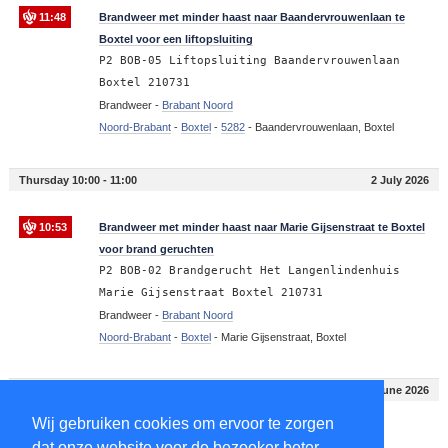
11:48
Brandweer met minder haast naar Baandervrouwenlaan te
Boxtel voor een liftopsluiting
P2 BOB-05 Liftopsluiting Baandervrouwenlaan
Boxtel 210731
Brandweer -
Brabant Noord
Noord-Brabant
-
Boxtel
-
5282
-
Baandervrouwenlaan, Boxtel
Thursday 10:00 - 11:00
2 July 2026
10:53
Brandweer met minder haast naar Marie Gijsenstraat te Boxtel
voor brand geruchten
P2 BOB-02 Brandgerucht Het Langenlindenhuis
Marie Gijsenstraat Boxtel 210731
Brandweer -
Brabant Noord
Noord-Brabant
-
Boxtel
-
Marie Gijsenstraat, Boxtel
Monday 14:00 - 15:00
22 June 2026
Wij gebruiken cookies om ervoor te zorgen
14:24
Politie naar A2 te Boxtel voor ongeval met letsel
dat onze website voor de bezoeker beter