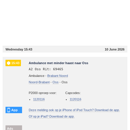
Wednesday 15:43
10 June 2026
15:43
Ambulance met minder haast naar Oss
A2 Oss Rit: 69465
Ambulance -
Brabant Noord
Noord-Brabant
-
Oss
-
Oss
P2000 oproep voor:
Capcodes:
1120116
1120116
App
Deze melding ook op je iPhone of iPod Touch? Download de app.
Of op je iPad? Download de app.
Ads