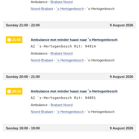
Ambulance -
Brabant Noord
Noord-Brabant
-
`s-Hertogenbosch
-
`s-Hertogenbosch
Sunday 21:00 - 22:00
9 August 2026
21:50
Ambulance met minder haast naar `s-Hertogenbosch
A2 `s-Hertogenbosch Rit: 94914
Ambulance -
Brabant Noord
Noord-Brabant
-
`s-Hertogenbosch
-
`s-Hertogenbosch
Sunday 20:00 - 21:00
9 August 2026
20:16
Ambulance met minder haast naar `s-Hertogenbosch
A2 `s-Hertogenbosch Rit: 94891
Ambulance -
Brabant Noord
Noord-Brabant
-
`s-Hertogenbosch
-
`s-Hertogenbosch
Sunday 18:00 - 19:00
9 August 2026