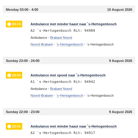
Monday 03:00 - 4:00
10 August 2026
03:24
Ambulance met minder haast naar `s-Hertogenbosch
A2 `s-Hertogenbosch Rit: 94989
Ambulance -
Brabant Noord
Noord-Brabant
-
`s-Hertogenbosch
-
`s-Hertogenbosch
Sunday 23:00 - 24:00
9 August 2026
23:54
Ambulance met spoed naar `s-Hertogenbosch
A1 `s-Hertogenbosch Rit: 94942
Ambulance -
Brabant Noord
Noord-Brabant
-
`s-Hertogenbosch
-
`s-Hertogenbosch
Sunday 22:00 - 23:00
9 August 2026
22:01
Ambulance met minder haast naar `s-Hertogenbosch
A2 `s-Hertogenbosch Rit: 94917