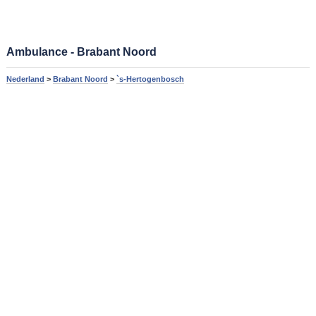
Ambulance - Brabant Noord
Nederland
>
Brabant Noord
>
`s-Hertogenbosch