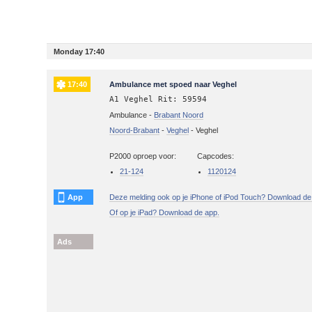
Monday 17:40
17:40
Ambulance met spoed naar Veghel
A1 Veghel Rit: 59594
Ambulance -
Brabant Noord
Noord-Brabant
-
Veghel
-
Veghel
P2000 oproep voor:
Capcodes:
21-124
1120124
App
Deze melding ook op je iPhone of iPod Touch? Download de
Of op je iPad? Download de app.
Ads