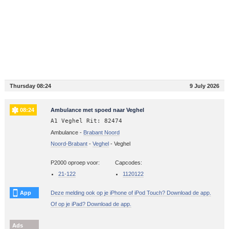
Thursday 08:24
9 July 2026
08:24
Ambulance met spoed naar Veghel
A1 Veghel Rit: 82474
Ambulance -
Brabant Noord
Noord-Brabant
-
Veghel
-
Veghel
P2000 oproep voor:
Capcodes:
21-122
1120122
App
Deze melding ook op je iPhone of iPod Touch? Download de app.
Of op je iPad? Download de app.
Ads