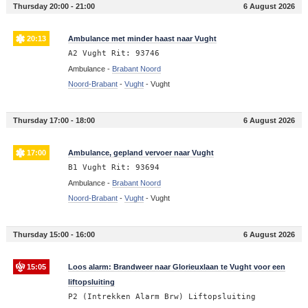
Thursday 20:00 - 21:00
6 August 2026
20:13
Ambulance met minder haast naar Vught
A2 Vught Rit: 93746
Ambulance -
Brabant Noord
Noord-Brabant
-
Vught
-
Vught
Thursday 17:00 - 18:00
6 August 2026
17:00
Ambulance, gepland vervoer naar Vught
B1 Vught Rit: 93694
Ambulance -
Brabant Noord
Noord-Brabant
-
Vught
-
Vught
Thursday 15:00 - 16:00
6 August 2026
15:05
Loos alarm: Brandweer naar Glorieuxlaan te Vught voor een
liftopsluiting
P2 (Intrekken Alarm Brw) Liftopsluiting