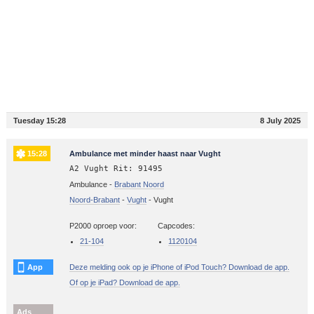
Tuesday 15:28
8 July 2025
15:28
Ambulance met minder haast naar Vught
A2 Vught Rit: 91495
Ambulance -
Brabant Noord
Noord-Brabant
-
Vught
-
Vught
P2000 oproep voor:
Capcodes:
21-104
1120104
App
Deze melding ook op je iPhone of iPod Touch? Download de app.
Of op je iPad? Download de app.
Ads