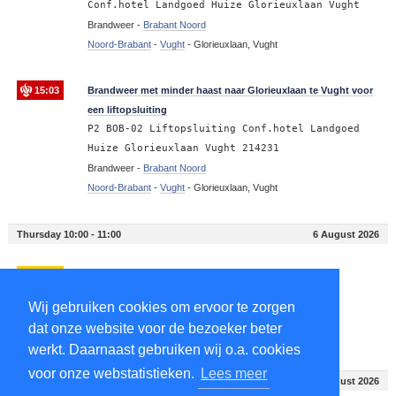
Conf.hotel Landgoed Huize Glorieuxlaan Vught
Brandweer -
Brabant Noord
Noord-Brabant
-
Vught
-
Glorieuxlaan, Vught
15:03
Brandweer met minder haast naar Glorieuxlaan te Vught voor
een liftopsluiting
P2 BOB-02 Liftopsluiting Conf.hotel Landgoed
Huize Glorieuxlaan Vught 214231
Brandweer -
Brabant Noord
Noord-Brabant
-
Vught
-
Glorieuxlaan, Vught
Thursday 10:00 - 11:00
6 August 2026
10:48
Ambulance met minder haast naar Vught
A2 Vught Rit: 93546
Wij gebruiken cookies om ervoor te zorgen
Ambulance -
Brabant Noord
dat onze website voor de bezoeker beter
Noord-Brabant
-
Vught
-
Vught
werkt. Daarnaast gebruiken wij o.a. cookies
voor onze webstatistieken.
Lees meer
Thursday 07:00 - 8:00
6 August 2026