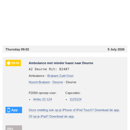
Thursday 09:02
9 July 2026
09:02
Ambulance met minder haast naar Deurne
A2 Deurne Rit: 82487
Ambulance -
Brabant Zuid-Oost
Noord-Brabant
-
Deurne
-
Deurne
P2000 oproep voor:
Capcodes:
Ambu 22-124
1123124
App
Deze melding ook op je iPhone of iPod Touch? Download de app.
Of op je iPad? Download de app.
Ads