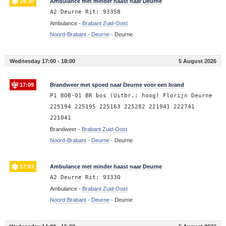
19:30
Ambulance met minder haast naar Deurne
A2 Deurne Rit: 93358
Ambulance -
Brabant Zuid-Oost
Noord-Brabant
-
Deurne
-
Deurne
Wednesday 17:00 - 18:00
5 August 2026
17:09
Brandweer met spoed naar Deurne voor een brand
P1 BOB-01 BR bos (Uitbr.: hoog) Florijn Deurne
225194 225195 225163 225282 221941 222741
221041
Brandweer -
Brabant Zuid-Oost
Noord-Brabant
-
Deurne
-
Deurne
17:03
Ambulance met minder haast naar Deurne
A2 Deurne Rit: 93330
Ambulance -
Brabant Zuid-Oost
Noord-Brabant
-
Deurne
-
Deurne