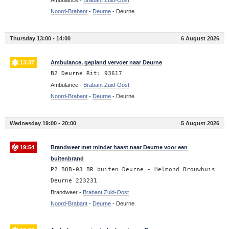
Noord-Brabant
-
Deurne
-
Deurne
Thursday 13:00 - 14:00
6 August 2026
13:37
Ambulance, gepland vervoer naar Deurne
B2 Deurne Rit: 93617
Ambulance -
Brabant Zuid-Oost
Noord-Brabant
-
Deurne
-
Deurne
Wednesday 19:00 - 20:00
5 August 2026
19:54
Brandweer met minder haast naar Deurne voor een
buitenbrand
P2 BOB-03 BR buiten Deurne - Helmond Brouwhuis
Deurne 223231
Brandweer -
Brabant Zuid-Oost
Noord-Brabant
-
Deurne
-
Deurne