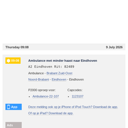
Thursday 09:08
9 July 2026
09:08
Ambulance met minder haast naar Eindhoven
A2 Eindhoven Rit: 82489
Ambulance -
Brabant Zuid-Oost
Noord-Brabant
-
Eindhoven
-
Eindhoven
P2000 oproep voor:
Capcodes:
Ambulance-22-107
1123107
App
Deze melding ook op je iPhone of iPod Touch? Download de app.
Of op je iPad? Download de app.
Ads