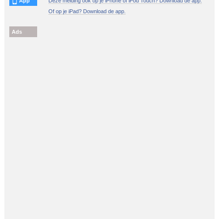
App
Deze melding ook op je iPhone of iPod Touch? Download de app.
Of op je iPad? Download de app.
Ads