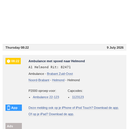
Thursday 08:22
9 July 2026
08:22
Ambulance met spoed naar Helmond
A1 Helmond Rit: 82471
Ambulance -
Brabant Zuid-Oost
Noord-Brabant
-
Helmond
-
Helmond
P2000 oproep voor:
Capcodes:
Ambulance 22-123
1123123
App
Deze melding ook op je iPhone of iPod Touch? Download de app.
Of op je iPad? Download de app.
Ads