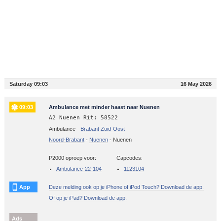
Saturday 09:03
16 May 2026
09:03
Ambulance met minder haast naar Nuenen
A2 Nuenen Rit: 58522
Ambulance -
Brabant Zuid-Oost
Noord-Brabant
-
Nuenen
-
Nuenen
P2000 oproep voor:
Capcodes:
Ambulance-22-104
1123104
App
Deze melding ook op je iPhone of iPod Touch? Download de app.
Of op je iPad? Download de app.
Ads