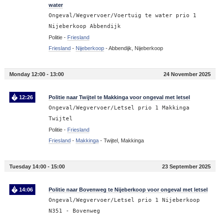
water
Ongeval/Wegvervoer/Voertuig te water prio 1
Nijeberkoop Abbendijk
Politie -
Friesland
Friesland
-
Nijeberkoop
-
Abbendijk, Nijeberkoop
Monday 12:00 - 13:00
24 November 2025
12:26
Politie naar Twijtel te Makkinga voor ongeval met letsel
Ongeval/Wegvervoer/Letsel prio 1 Makkinga
Twijtel
Politie -
Friesland
Friesland
-
Makkinga
-
Twijtel, Makkinga
Tuesday 14:00 - 15:00
23 September 2025
14:06
Politie naar Bovenweg te Nijeberkoop voor ongeval met letsel
Ongeval/Wegvervoer/Letsel prio 1 Nijeberkoop
N351 - Bovenweg