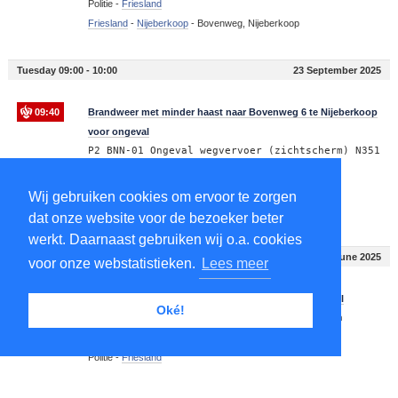
Politie -
Friesland
Friesland
-
Nijeberkoop
-
Bovenweg, Nijeberkoop
Tuesday 09:00 - 10:00
23 September 2025
09:40
Brandweer met minder haast naar Bovenweg 6 te Nijeberkoop
voor ongeval
P2 BNN-01 Ongeval wegvervoer (zichtscherm) N351
- Bovenweg 6,7 Nijeberkoop 026993 026832
Brandweer -
Friesland
Wij gebruiken cookies om ervoor te zorgen
Friesland
-
Nijeberkoop
-
8422
-
Bovenweg 6, Nijeberkoop
dat onze website voor de bezoeker beter
werkt. Daarnaast gebruiken wij o.a. cookies
Sunday 18:00 - 19:00
1 June 2025
voor onze webstatistieken.
Lees meer
18:27
Politie naar Twijtel te Makkinga voor ongeval met letsel
Oké!
Ongeval/Wegvervoer/Letsel prio 1 Makkinga
Twijtel
Politie -
Friesland
Friesland
-
Makkinga
-
Twijtel, Makkinga