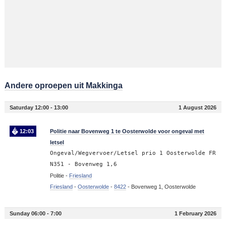
Andere oproepen uit Makkinga
Saturday 12:00 - 13:00
1 August 2026
12:03
Politie naar Bovenweg 1 te Oosterwolde voor ongeval met
letsel
Ongeval/Wegvervoer/Letsel prio 1 Oosterwolde FR
N351 - Bovenweg 1,6
Politie -
Friesland
Friesland
-
Oosterwolde
-
8422
-
Bovenweg 1, Oosterwolde
Sunday 06:00 - 7:00
1 February 2026