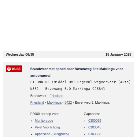
Wednesday 06:35
15 January 2025
06:35
Brandweer met spoed naar Bovenweg 3 te Makkinga voor
autoongeval
P1 BNN-03 (Middel HV) Ongeval wegvervoer (Auto)
N351 - Bovenweg 3,0 Makkinga 026841
Brandweer -
Friesland
Friesland
-
Makkinga
-
8422
-
Bovenweg 3, Makkinga
P2000 oproep voor:
Capcodes:
Monitorcode
0300055
Piket Voorlichting
0303045
Appelscha (Blusgroep)
0303568