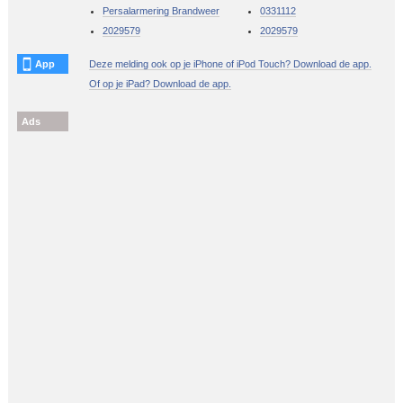
Persalarmering Brandweer
0331112
2029579
2029579
App
Deze melding ook op je iPhone of iPod Touch? Download de app.
Of op je iPad? Download de app.
Ads