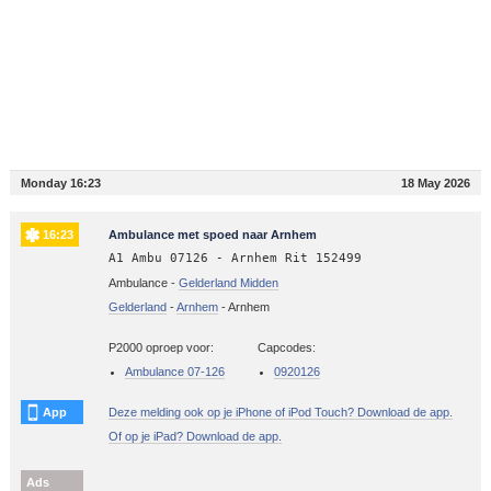
Monday 16:23
18 May 2026
16:23
Ambulance met spoed naar Arnhem
A1 Ambu 07126 - Arnhem Rit 152499
Ambulance -
Gelderland Midden
Gelderland
-
Arnhem
-
Arnhem
P2000 oproep voor:
Capcodes:
Ambulance 07-126
0920126
App
Deze melding ook op je iPhone of iPod Touch? Download de app.
Of op je iPad? Download de app.
Ads