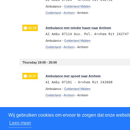
Ambulance -
Gelderland Midden
Gelderland
-
Arnhem
-
Arnhem
21:19
Ambulance met minder haast naar Arnhem
A2 Ambu 07114 Ass. Pol. Arnhem Rit 242747
Ambulance -
Gelderland Midden
Gelderland
-
Arnhem
-
Arnhem
Thursday 19:00 - 20:00
19:37
Ambulance met spoed naar Arnhem
A1 Ambu 07101 - Arnhem Rit 242668
Ambulance -
Gelderland Midden
Gelderland
-
Arnhem
-
Arnhem
Thursday 18:00 - 19:00
Wij gebruiken cookies om ervoor te zorgen dat onze website
Lees meer
18:15
Ambulance met minder haast naar Arnhem