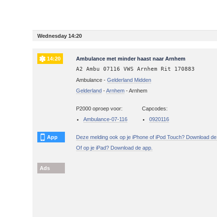
Wednesday 14:20
14:20
Ambulance met minder haast naar Arnhem
A2 Ambu 07116 VWS Arnhem Rit 170883
Ambulance -
Gelderland Midden
Gelderland
-
Arnhem
-
Arnhem
P2000 oproep voor:
Capcodes:
Ambulance-07-116
0920116
App
Deze melding ook op je iPhone of iPod Touch? Download de
Of op je iPad? Download de app.
Ads