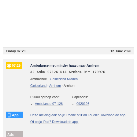
Friday 07:29
12 June 2026
07:29
Ambulance met minder haast naar Arnhem
A2 Ambu 07126 DIA Arnhem Rit 179976
Ambulance -
Gelderland Midden
Gelderland
-
Arnhem
-
Arnhem
P2000 oproep voor:
Capcodes:
Ambulance 07-126
0920126
App
Deze melding ook op je iPhone of iPod Touch? Download de app.
Of op je iPad? Download de app.
Ads