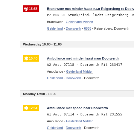
15:55
Brandweer met minder haast naar Reigersberg te Door
P2 BON-01 Stank/hind. lucht Reigersberg D
Brandweer -
Gelderland Midden
Gelderland
-
Doorwerth
-
6865
-
Reigersberg, Doorwerth
Wednesday 10:00 - 11:00
10:40
Ambulance met minder haast naar Doorwerth
A2 Ambu 07118 - Doorwerth Rit 233417
Ambulance -
Gelderland Midden
Gelderland
-
Doorwerth
-
Doorwerth
Monday 12:00 - 13:00
12:51
Ambulance met spoed naar Doorwerth
A1 Ambu 07114 - Doorwerth Rit 231555
Ambulance -
Gelderland Midden
Gelderland
-
Doorwerth
-
Doorwerth