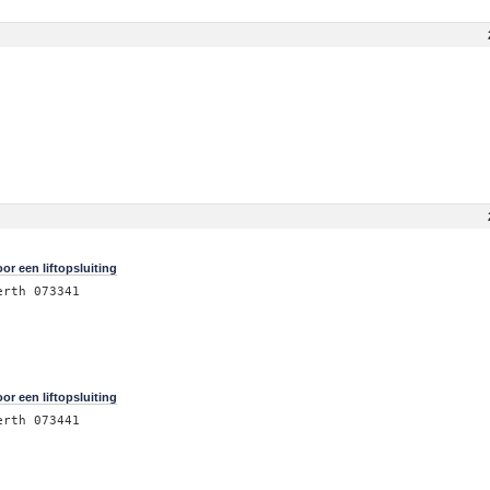
r een liftopsluiting
erth 073341
r een liftopsluiting
erth 073441