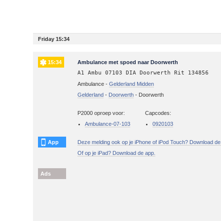
Friday 15:34
15:34
Ambulance met spoed naar Doorwerth
A1 Ambu 07103 DIA Doorwerth Rit 134856
Ambulance -
Gelderland Midden
Gelderland
-
Doorwerth
-
Doorwerth
P2000 oproep voor:
Capcodes:
Ambulance-07-103
0920103
App
Deze melding ook op je iPhone of iPod Touch? Download de
Of op je iPad? Download de app.
Ads