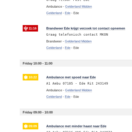
Ambulance -
Gelderland Midden
Gelderland
-
Ede
-
Ede
11:16
Brandweer Ede krijgt verzoek tot contact opnemen
Graag telefonisch contact MKON
Brandweer -
Gelderland Midden
Gelderland
-
Ede
-
Ede
Friday 10:00 - 11:00
10:22
Ambulance met spoed naar Ede
A1 Ambu 07105 - Ede Rit 243149
Ambulance -
Gelderland Midden
Gelderland
-
Ede
-
Ede
Friday 09:00 - 10:00
09:09
Ambulance met minder haast naar Ede