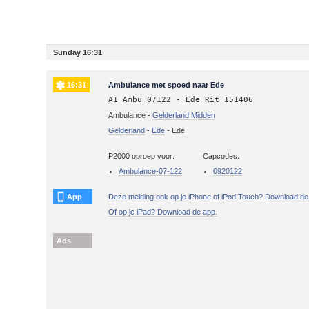
Sunday 16:31
16:31
Ambulance met spoed naar Ede
A1 Ambu 07122 - Ede Rit 151406
Ambulance -
Gelderland Midden
Gelderland
-
Ede
-
Ede
P2000 oproep voor:
Capcodes:
Ambulance-07-122
0920122
App
Deze melding ook op je iPhone of iPod Touch? Download de
Of op je iPad? Download de app.
Ads