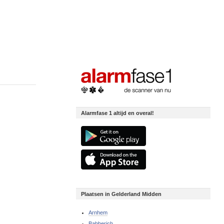
Alarmfase 1 altijd en overal!
Plaatsen in Gelderland Midden
Arnhem
Babberich