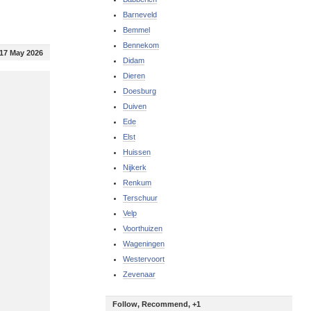
Barneveld
Bemmel
Bennekom
17 May 2026
Didam
Dieren
Doesburg
Duiven
Ede
Elst
Huissen
Nijkerk
Renkum
Terschuur
Velp
Voorthuizen
Wageningen
Westervoort
Zevenaar
Follow, Recommend, +1