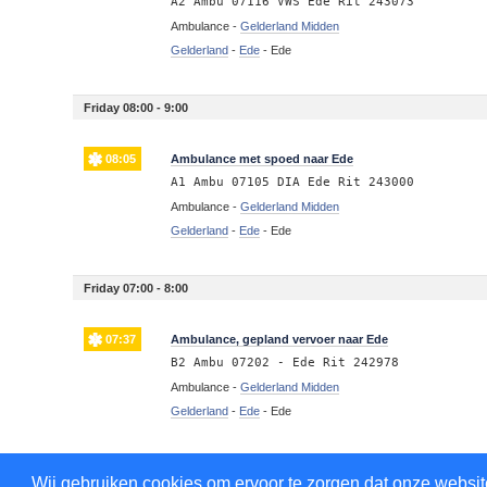
A2 Ambu 07116 VWS Ede Rit 243073
Ambulance -
Gelderland Midden
Gelderland
-
Ede
-
Ede
Friday 08:00 - 9:00
08:05
Ambulance met spoed naar Ede
A1 Ambu 07105 DIA Ede Rit 243000
Ambulance -
Gelderland Midden
Gelderland
-
Ede
-
Ede
Friday 07:00 - 8:00
07:37
Ambulance, gepland vervoer naar Ede
B2 Ambu 07202 - Ede Rit 242978
Ambulance -
Gelderland Midden
Gelderland
-
Ede
-
Ede
Thursday 23:00 - 24:00
Wij gebruiken cookies om ervoor te zorgen dat onze website