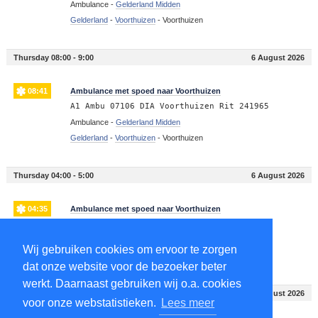
Ambulance -
Gelderland Midden
Gelderland
-
Voorthuizen
-
Voorthuizen
Thursday 08:00 - 9:00
6 August 2026
08:41
Ambulance met spoed naar Voorthuizen
A1 Ambu 07106 DIA Voorthuizen Rit 241965
Ambulance -
Gelderland Midden
Gelderland
-
Voorthuizen
-
Voorthuizen
Thursday 04:00 - 5:00
6 August 2026
04:35
Ambulance met spoed naar Voorthuizen
A1 Ambu 07106 - Voorthuizen Rit 241834
Ambulance -
Gelderland Midden
Wij gebruiken cookies om ervoor te zorgen
Gelderland
-
Voorthuizen
-
Voorthuizen
dat onze website voor de bezoeker beter
werkt. Daarnaast gebruiken wij o.a. cookies
Wednesday 13:00 - 14:00
5 August 2026
voor onze webstatistieken.
Lees meer