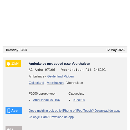
Tuesday 13:04
12 May 2026
13:04
Ambulance met spoed naar Voorthuizen
A1 Ambu 07106 - Voorthuizen Rit 146191
Ambulance -
Gelderland Midden
Gelderland
-
Voorthuizen
-
Voorthuizen
P2000 oproep voor:
Capcodes:
Ambulance-07-106
0920106
App
Deze melding ook op je iPhone of iPod Touch? Download de app.
Of op je iPad? Download de app.
Ads