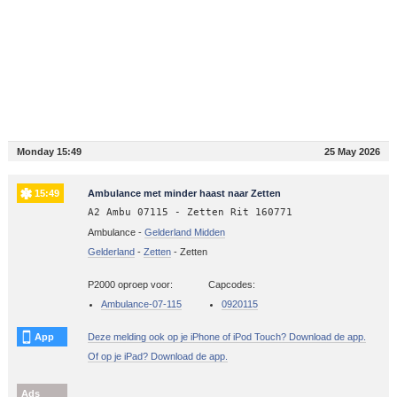
Monday 15:49
25 May 2026
15:49
Ambulance met minder haast naar Zetten
A2 Ambu 07115 - Zetten Rit 160771
Ambulance -
Gelderland Midden
Gelderland
-
Zetten
-
Zetten
P2000 oproep voor:
Capcodes:
Ambulance-07-115
0920115
App
Deze melding ook op je iPhone of iPod Touch? Download de app.
Of op je iPad? Download de app.
Ads