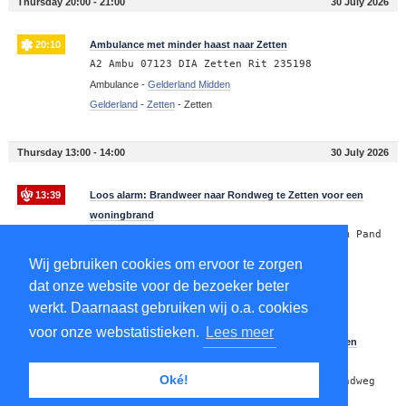
Thursday 20:00 - 21:00
30 July 2026
20:10
Ambulance met minder haast naar Zetten
A2 Ambu 07123 DIA Zetten Rit 235198
Ambulance -
Gelderland Midden
Gelderland
-
Zetten
-
Zetten
Thursday 13:00 - 14:00
30 July 2026
13:39
Loos alarm: Brandweer naar Rondweg te Zetten voor een
woningbrand
P1 (Intrekken Alarm Brw) BR woning Pactum Pand
Pella Rondweg Zetten
Wij gebruiken cookies om ervoor te zorgen
Brandweer -
Gelderland Midden
dat onze website voor de bezoeker beter
Gelderland
-
Zetten
-
Rondweg, Zetten
werkt. Daarnaast gebruiken wij o.a. cookies
voor onze webstatistieken.
Lees meer
13:35
Brandweer met spoed naar Rondweg te Zetten voor een
woningbrand
Oké!
P1 BON-02 BR woning Pactum Pand Pella Rondweg
Zetten 074331