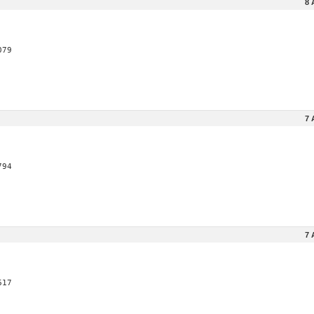
8 
079
7 
794
7 
617