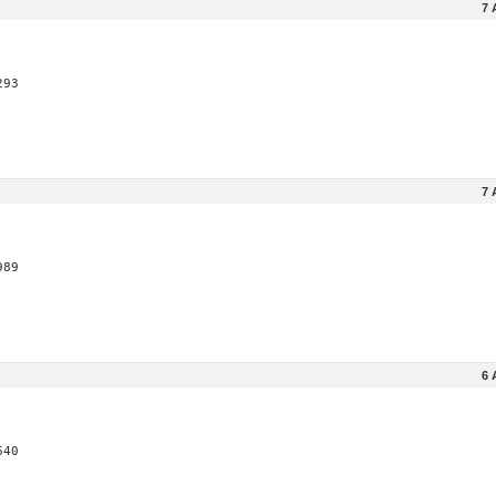
7 
293
7 
989
6 
640