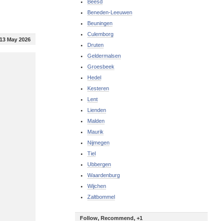
Beesd
Beneden-Leeuwen
Beuningen
Culemborg
13 May 2026
Druten
Geldermalsen
Groesbeek
Hedel
Kesteren
Lent
Lienden
Malden
Maurik
Nijmegen
Tiel
Ubbergen
Waardenburg
Wijchen
Zaltbommel
Follow, Recommend, +1