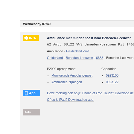
Wednesday 07:40
07:40
Ambulance met minder haast naar Beneden-Leeuwen
A2 Ambu 08122 VWS Beneden-Leeuwen Rit 146
Ambulance -
Gelderland Zuid
Gelderland
-
Beneden-Leeuwen
-
6658
-
Beneden-Leeuwen
P2000 oproep voor:
Capcodes:
Monitorcode Ambulancepost
0923100
Ambulance Nijmegen
0923122
App
Deze melding ook op je iPhone of iPod Touch? Download de
Of op je iPad? Download de app.
Ads