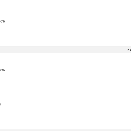
576
7 
396
8