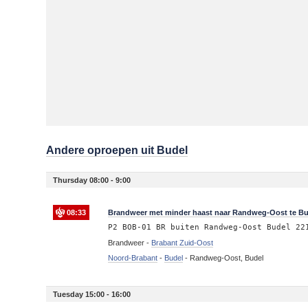
Andere oproepen uit Budel
Thursday 08:00 - 9:00
08:33
Brandweer met minder haast naar Randweg-Oost te Bu
P2 BOB-01 BR buiten Randweg-Oost Budel 22
Brandweer -
Brabant Zuid-Oost
Noord-Brabant
-
Budel
-
Randweg-Oost, Budel
Tuesday 15:00 - 16:00