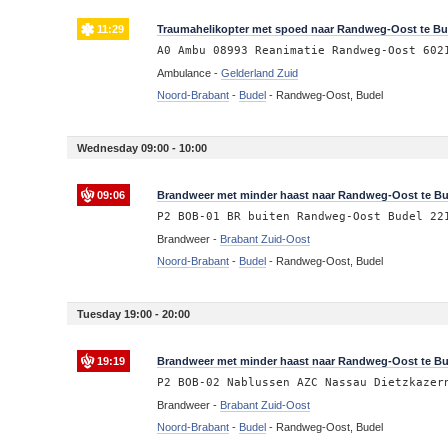
11:29
Traumahelikopter met spoed naar Randweg-Oost te Bud
A0 Ambu 08993 Reanimatie Randweg-Oost 602
Ambulance -
Gelderland Zuid
Noord-Brabant
-
Budel
-
Randweg-Oost, Budel
Wednesday 09:00 - 10:00
09:06
Brandweer met minder haast naar Randweg-Oost te Bu
P2 BOB-01 BR buiten Randweg-Oost Budel 22
Brandweer -
Brabant Zuid-Oost
Noord-Brabant
-
Budel
-
Randweg-Oost, Budel
Tuesday 19:00 - 20:00
19:19
Brandweer met minder haast naar Randweg-Oost te Bu
P2 BOB-02 Nablussen AZC Nassau Dietzkazer
Brandweer -
Brabant Zuid-Oost
Noord-Brabant
-
Budel
-
Randweg-Oost, Budel