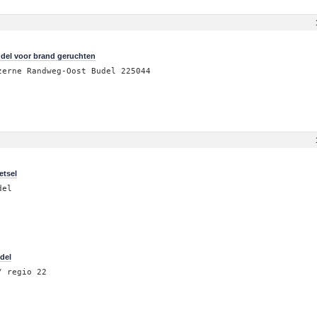
del voor brand geruchten
zerne Randweg-Oost Budel 225044
etsel
del
del
/ regio 22