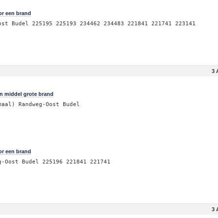
or een brand
ost Budel 225195 225193 234462 234483 221841 221741 223141
3 
n middel grote brand
maal) Randweg-Oost Budel
or een brand
g-Oost Budel 225196 221841 221741
3 