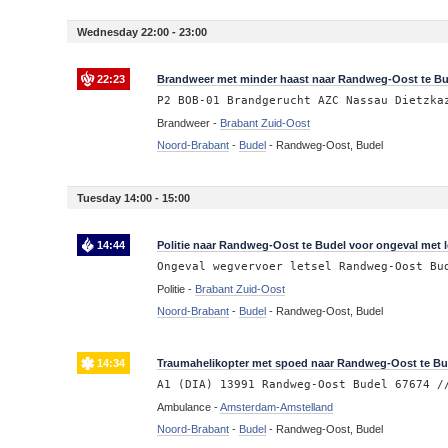
Wednesday 22:00 - 23:00
22:23
Brandweer met minder haast naar Randweg-Oost te Bu
P2 BOB-01 Brandgerucht AZC Nassau Dietzka
Brandweer -
Brabant Zuid-Oost
Noord-Brabant
-
Budel
-
Randweg-Oost, Budel
Tuesday 14:00 - 15:00
14:44
Politie naar Randweg-Oost te Budel voor ongeval met l
Ongeval wegvervoer letsel Randweg-Oost Bu
Politie -
Brabant Zuid-Oost
Noord-Brabant
-
Budel
-
Randweg-Oost, Budel
14:34
Traumahelikopter met spoed naar Randweg-Oost te Bu
A1 (DIA) 13991 Randweg-Oost Budel 67674 /
Ambulance -
Amsterdam-Amstelland
Noord-Brabant
-
Budel
-
Randweg-Oost, Budel