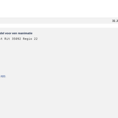
31 
el voor een reanimatie
st Rit 35092 Regio 22
 app.