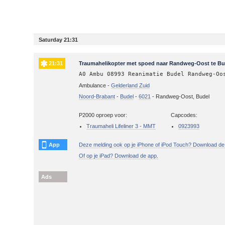
Saturday 21:31
21:31
Traumahelikopter met spoed naar Randweg-Oost te Bud
A0 Ambu 08993 Reanimatie Budel Randweg-Oo
Ambulance -
Gelderland Zuid
Noord-Brabant
-
Budel
-
6021
-
Randweg-Oost, Budel
P2000 oproep voor:
Capcodes:
Traumaheli Lifeliner 3 - MMT
0923993
App
Deze melding ook op je iPhone of iPod Touch? Download de
Of op je iPad? Download de app.
Ads