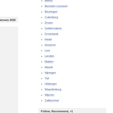
Beesd
Beneden-Leeuwen
Beuningen
Culemborg
January 2026
Druten
Geldermalsen
Groesbeek
Hedel
Kesteren
Lent
Lienden
Malden
Maurik
Nijmegen
Tiel
Ubbergen
Waardenburg
Wijchen
Zaltbommel
Follow, Recommend, +1