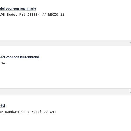
el voor een reanimatie
1PB Budel Rit 238884 // REGIO 22
del voor een buitenbrand
1841
del
ne Randweg-Oost Budel 221841