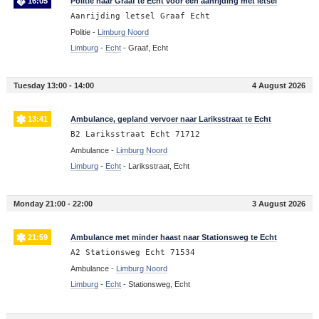
16:05
Politie naar Graaf te Echt voor een aanrijding met letsel
Aanrijding letsel Graaf Echt
Politie -
Limburg Noord
Limburg
-
Echt
-
Graaf, Echt
Tuesday 13:00 - 14:00
4 August 2026
13:41
Ambulance, gepland vervoer naar Lariksstraat te Echt
B2 Lariksstraat Echt 71712
Ambulance -
Limburg Noord
Limburg
-
Echt
-
Lariksstraat, Echt
Monday 21:00 - 22:00
3 August 2026
21:59
Ambulance met minder haast naar Stationsweg te Echt
A2 Stationsweg Echt 71534
Ambulance -
Limburg Noord
Limburg
-
Echt
-
Stationsweg, Echt