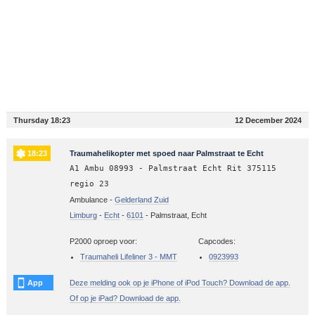
Thursday 18:23
12 December 2024
18:23
Traumahelikopter met spoed naar Palmstraat te Echt
A1 Ambu 08993 - Palmstraat Echt Rit 375115
regio 23
Ambulance -
Gelderland Zuid
Limburg
-
Echt
-
6101
-
Palmstraat, Echt
P2000 oproep voor:
Capcodes:
Traumaheli Lifeliner 3 - MMT
0923993
App
Deze melding ook op je iPhone of iPod Touch? Download de app.
Of op je iPad? Download de app.