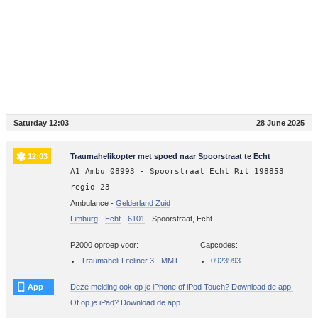
Saturday 12:03
28 June 2025
12:03
Traumahelikopter met spoed naar Spoorstraat te Echt
A1 Ambu 08993 - Spoorstraat Echt Rit 198853
regio 23
Ambulance -
Gelderland Zuid
Limburg
-
Echt
-
6101
-
Spoorstraat, Echt
P2000 oproep voor:
Capcodes:
Traumaheli Lifeliner 3 - MMT
0923993
App
Deze melding ook op je iPhone of iPod Touch? Download de app.
Of op je iPad? Download de app.