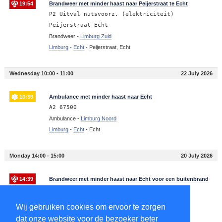
19:54
Brandweer met minder haast naar Peijerstraat te Echt
P2 Uitval nutsvoorz. (elektriciteit)
Peijerstraat Echt
Brandweer -
Limburg Zuid
Limburg
-
Echt
-
Peijerstraat, Echt
Wednesday 10:00 - 11:00
22 July 2026
10:39
Ambulance met minder haast naar Echt
A2 67500
Ambulance -
Limburg Noord
Limburg
-
Echt
-
Echt
Monday 14:00 - 15:00
20 July 2026
14:39
Brandweer met minder haast naar Echt voor een buitenbrand
P2 BLB-02 BR buiten Susteren - Echt 29,1
Susteren 235431
Wij gebruiken cookies om ervoor te zorgen
Brandweer -
Limburg Noord
dat onze website voor de bezoeker beter