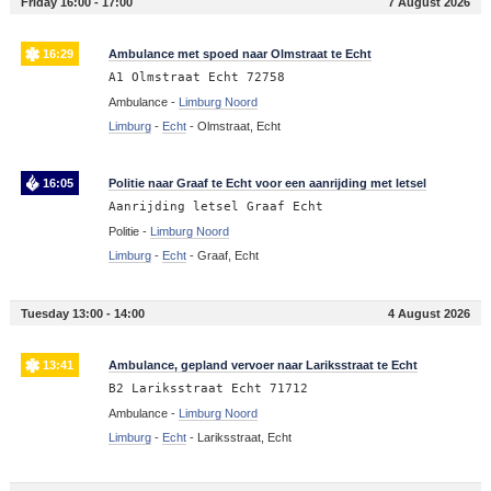
Friday 16:00 - 17:00
7 August 2026
16:29
Ambulance met spoed naar Olmstraat te Echt
A1 Olmstraat Echt 72758
Ambulance -
Limburg Noord
Limburg
-
Echt
-
Olmstraat, Echt
16:05
Politie naar Graaf te Echt voor een aanrijding met letsel
Aanrijding letsel Graaf Echt
Politie -
Limburg Noord
Limburg
-
Echt
-
Graaf, Echt
Tuesday 13:00 - 14:00
4 August 2026
13:41
Ambulance, gepland vervoer naar Lariksstraat te Echt
B2 Lariksstraat Echt 71712
Ambulance -
Limburg Noord
Limburg
-
Echt
-
Lariksstraat, Echt