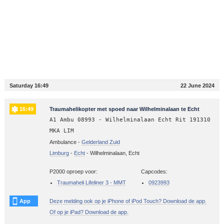
Saturday 16:49
22 June 2024
16:49
Traumahelikopter met spoed naar Wilhelminalaan te Echt
A1 Ambu 08993 - Wilhelminalaan Echt Rit 191310
MKA LIM
Ambulance -
Gelderland Zuid
Limburg
-
Echt
-
Wilhelminalaan, Echt
P2000 oproep voor:
Capcodes:
Traumaheli Lifeliner 3 - MMT
0923993
App
Deze melding ook op je iPhone of iPod Touch? Download de app.
Of op je iPad? Download de app.