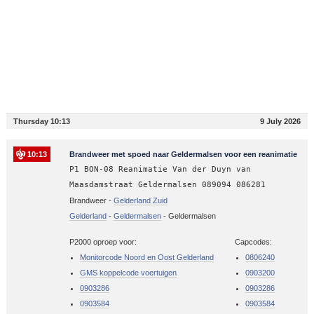
Thursday 10:13
9 July 2026
10:13
Brandweer met spoed naar Geldermalsen voor een reanimatie
P1 BON-08 Reanimatie Van der Duyn van
Maasdamstraat Geldermalsen 089094 086281
Brandweer -
Gelderland Zuid
Gelderland
-
Geldermalsen
-
Geldermalsen
P2000 oproep voor:
Capcodes:
Monitorcode Noord en Oost Gelderland
0806240
GMS koppelcode voertuigen
0903200
0903286
0903286
0903584
0903584