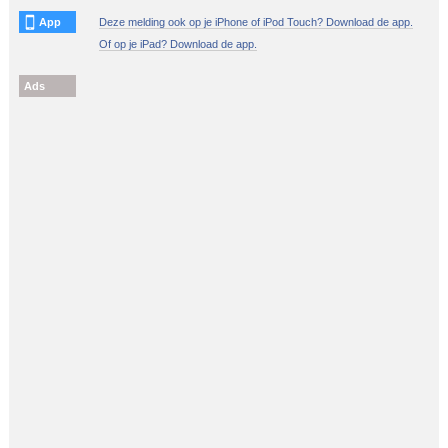
App
Deze melding ook op je iPhone of iPod Touch? Download de app.
Of op je iPad? Download de app.
Ads