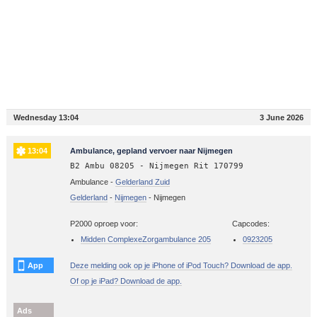
Wednesday 13:04
3 June 2026
13:04
Ambulance, gepland vervoer naar Nijmegen
B2 Ambu 08205 - Nijmegen Rit 170799
Ambulance -
Gelderland Zuid
Gelderland
-
Nijmegen
-
Nijmegen
P2000 oproep voor:
Capcodes:
Midden ComplexeZorgambulance 205
0923205
App
Deze melding ook op je iPhone of iPod Touch? Download de app.
Of op je iPad? Download de app.
Ads