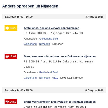
Andere oproepen uit Nijmegen
Saturday 15:00 - 16:00
8 August 2026
15:25
Ambulance, gepland vervoer naar Nijmegen
B2 Ambu 08113 - Nijmegen Rit 244503
Ambulance -
Gelderland Zuid
Gelderland
-
Nijmegen
-
Nijmegen
15:09
Brandweer met minder haast naar Dokstraat te Nijmegen
P2 BON-04 Ass. Politie Dokstraat Nijmegen
082331
Brandweer -
Gelderland Zuid
Gelderland
-
Nijmegen
-
6511
-
Dokstraat, Nijmegen
Saturday 14:00 - 15:00
8 August 2026
14:59
Brandweer Nijmegen krijgt verzoek tot contact opnemen
Graag telefonisch contact MKON 089091