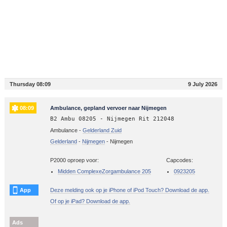
Thursday 08:09
9 July 2026
08:09
Ambulance, gepland vervoer naar Nijmegen
B2 Ambu 08205 - Nijmegen Rit 212048
Ambulance -
Gelderland Zuid
Gelderland
-
Nijmegen
-
Nijmegen
P2000 oproep voor:
Capcodes:
Midden ComplexeZorgambulance 205
0923205
App
Deze melding ook op je iPhone of iPod Touch? Download de app.
Of op je iPad? Download de app.
Ads