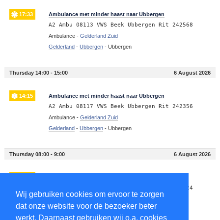
17:33
Ambulance met minder haast naar Ubbergen
A2 Ambu 08113 VWS Beek Ubbergen Rit 242568
Ambulance -
Gelderland Zuid
Gelderland
-
Ubbergen
-
Ubbergen
Thursday 14:00 - 15:00
6 August 2026
14:15
Ambulance met minder haast naar Ubbergen
A2 Ambu 08117 VWS Beek Ubbergen Rit 242356
Ambulance -
Gelderland Zuid
Gelderland
-
Ubbergen
-
Ubbergen
Thursday 08:00 - 9:00
6 August 2026
08:17
Ambulance met minder haast naar Ubbergen
A2 Ambu 08119 VWS Beek Ubbergen Rit 241924
Wij gebruiken cookies om ervoor te zorgen
Ambulance -
Gelderland Zuid
dat onze website voor de bezoeker beter
Gelderland
-
Ubbergen
-
Ubbergen
werkt. Daarnaast gebruiken wij o.a. cookies