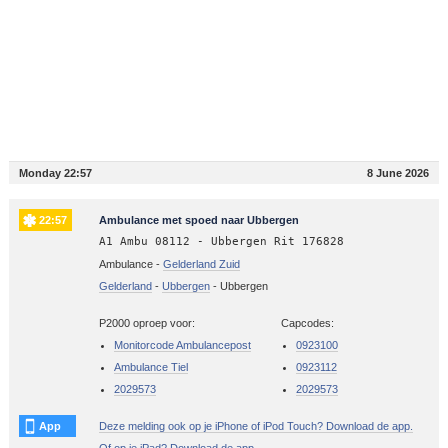
Monday 22:57
8 June 2026
22:57
Ambulance met spoed naar Ubbergen
A1 Ambu 08112 - Ubbergen Rit 176828
Ambulance -
Gelderland Zuid
Gelderland
-
Ubbergen
-
Ubbergen
P2000 oproep voor:
Capcodes:
Monitorcode Ambulancepost
0923100
Ambulance Tiel
0923112
2029573
2029573
App
Deze melding ook op je iPhone of iPod Touch? Download de app.
Of op je iPad? Download de app.