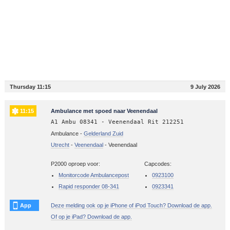
Thursday 11:15
9 July 2026
11:15
Ambulance met spoed naar Veenendaal
A1 Ambu 08341 - Veenendaal Rit 212251
Ambulance -
Gelderland Zuid
Utrecht
-
Veenendaal
-
Veenendaal
P2000 oproep voor:
Capcodes:
Monitorcode Ambulancepost
0923100
Rapid responder 08-341
0923341
App
Deze melding ook op je iPhone of iPod Touch? Download de app.
Of op je iPad? Download de app.