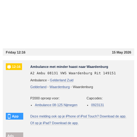
Friday 12:16
15 May 2026
12:16
Ambulance met minder haast naar Waardenburg
A2 Ambu 08131 VWS Waardenburg Rit 149151
Ambulance -
Gelderland Zuid
Gelderland
-
Waardenburg
-
Waardenburg
P2000 oproep voor:
Capcodes:
Ambulance 08-125 Nijmegen
0923131
App
Deze melding ook op je iPhone of iPod Touch? Download de app.
Of op je iPad? Download de app.
Ads