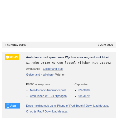
Thursday 09:49
9 July 2026
09:49
Ambulance met spoed naar Wijchen voor ongeval met letsel
A1 Ambu 08129 HV weg letsel Wijchen Rit 212142
Ambulance -
Gelderland Zuid
Gelderland
-
Wijchen
-
Wijchen
P2000 oproep voor:
Capcodes:
Monitorcode Ambulancepost
0923100
Ambulance 08-124 Nijmegen
0923129
App
Deze melding ook op je iPhone of iPod Touch? Download de app.
Of op je iPad? Download de app.