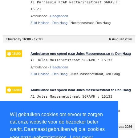
A1 Parnassia KCAP Nectarinestraat SGRAVH :
15121
Ambulance -
Haaglanden
Zuid-Holland
-
Den Haag
-
Nectarinestraat, Den Haag
Thursday 16:00 - 17:00
6 August 2026
16:00
Ambulance met spoed naar Jules Massenetstraat te Den Haag
A1 Jules Massenetstraat SGRAVH : 15133
Ambulance -
Haaglanden
Zuid-Holland
-
Den Haag
-
Jules Massenetstraat, Den Haag
16:00
Ambulance met spoed naar Jules Massenetstraat te Den Haag
A1 Jules Massenetstraat SGRAVH : 15133
Ambulance -
Haaglanden
Zuid-Holland
-
Den Haag
-
Jules Massenetstraat, Den Haag
Wij gebruiken cookies om ervoor te zorgen
dat onze website voor de bezoeker beter
Thursday 15:00 - 16:00
6 August 2026
werkt. Daarnaast gebruiken wij o.a. cookies
voor onze webstatistieken.
Lees meer