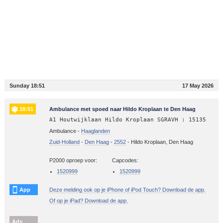
Sunday 18:51
17 May 2026
18:51
Ambulance met spoed naar Hildo Kroplaan te Den Haag
A1 Houtwijklaan Hildo Kroplaan SGRAVH : 15135
Ambulance -
Haaglanden
Zuid-Holland
-
Den Haag
-
2552
-
Hildo Kroplaan, Den Haag
P2000 oproep voor:
Capcodes:
1520999
1520999
App
Deze melding ook op je iPhone of iPod Touch? Download de app.
Of op je iPad? Download de app.
Ads