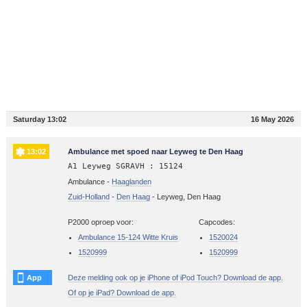
Saturday 13:02
16 May 2026
13:02
Ambulance met spoed naar Leyweg te Den Haag
A1 Leyweg SGRAVH : 15124
Ambulance -
Haaglanden
Zuid-Holland
-
Den Haag
-
Leyweg, Den Haag
P2000 oproep voor:
Capcodes:
Ambulance 15-124 Witte Kruis
1520024
1520999
1520999
App
Deze melding ook op je iPhone of iPod Touch? Download de app.
Of op je iPad? Download de app.