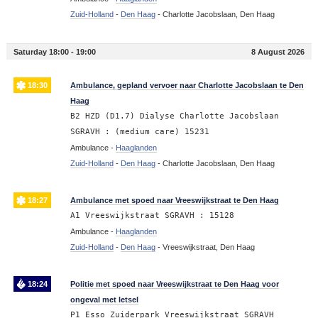
Zuid-Holland
-
Den Haag
-
Charlotte Jacobslaan, Den Haag
Saturday 18:00 - 19:00
8 August 2026
18:30
Ambulance, gepland vervoer naar Charlotte Jacobslaan te Den
Haag
B2 HZD (D1.7) Dialyse Charlotte Jacobslaan
SGRAVH : (medium care) 15231
Ambulance -
Haaglanden
Zuid-Holland
-
Den Haag
-
Charlotte Jacobslaan, Den Haag
18:27
Ambulance met spoed naar Vreeswijkstraat te Den Haag
A1 Vreeswijkstraat SGRAVH : 15128
Ambulance -
Haaglanden
Zuid-Holland
-
Den Haag
-
Vreeswijkstraat, Den Haag
18:24
Politie met spoed naar Vreeswijkstraat te Den Haag voor
ongeval met letsel
P1 Esso Zuiderpark Vreeswijkstraat SGRAVH