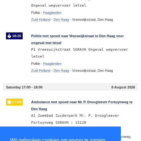
Ongeval wegvervoer letsel
Politie -
Haaglanden
Zuid-Holland
-
Den Haag
-
Vreeswijkstraat, Den Haag
18:20
Politie met spoed naar Vreeswijkstraat te Den Haag voor
ongeval met letsel
P1 Vreeswijkstraat SGRAVH Ongeval wegvervoer
letsel
Politie -
Haaglanden
Zuid-Holland
-
Den Haag
-
Vreeswijkstraat, Den Haag
Saturday 17:00 - 18:00
8 August 2026
17:58
Ambulance met spoed naar Mr. P. Droogleever Fortuynweg te
Den Haag
A1 Zwembad Zuiderpark Mr. P. Droogleever
Fortuynweg SGRAVH : 15128
Ambulance -
Haaglanden
Zuid-Holland
-
Den Haag
-
2533
-
Mr. P. Droogleever Fortuynweg,
Wij gebruiken cookies om ervoor te zorgen