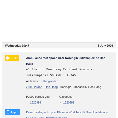
Wednesday 10:47
8 July 2026
10:47
Ambulance met spoed naar Koningin Julianaplein te Den
Haag
A1 Station Den Haag Centraal Koningin
Julianaplein SGRAVH : 15345
Ambulance -
Haaglanden
Zuid-Holland
-
Den Haag
-
Koningin Julianaplein, Den Haag
P2000 oproep voor:
Capcodes:
1520999
1520999
App
Deze melding ook op je iPhone of iPod Touch? Download de app.
Of op je iPad? Download de app.