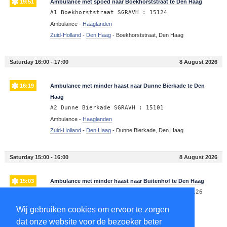
19:51
Ambulance met spoed naar Boekhorststraat te Den Haag
A1 Boekhorststraat SGRAVH : 15124
Ambulance -
Haaglanden
Zuid-Holland
-
Den Haag
-
Boekhorststraat, Den Haag
Saturday 16:00 - 17:00
8 August 2026
16:19
Ambulance met minder haast naar Dunne Bierkade te Den
Haag
A2 Dunne Bierkade SGRAVH : 15101
Ambulance -
Haaglanden
Zuid-Holland
-
Den Haag
-
Dunne Bierkade, Den Haag
Saturday 15:00 - 16:00
8 August 2026
15:03
Ambulance met minder haast naar Buitenhof te Den Haag
A2 VWS Hofvijver Buitenhof SGRAVH VWS 15126
Ambulance -
Haaglanden
Wij gebruiken cookies om ervoor te zorgen
Zuid-Holland
-
Den Haag
-
Buitenhof, Den Haag
dat onze website voor de bezoeker beter