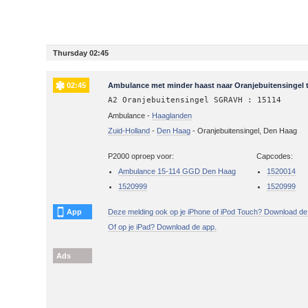
Thursday 02:45
02:45
Ambulance met minder haast naar Oranjebuitensingel 
A2 Oranjebuitensingel SGRAVH : 15114
Ambulance -
Haaglanden
Zuid-Holland
-
Den Haag
-
Oranjebuitensingel, Den Haag
P2000 oproep voor:
Capcodes:
Ambulance 15-114 GGD Den Haag
1520014
1520999
1520999
App
Deze melding ook op je iPhone of iPod Touch? Download de
Of op je iPad? Download de app.
Ads