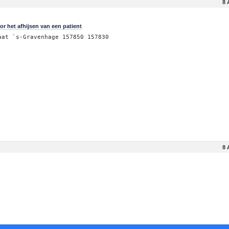
8 
r het afhijsen van een patient
aat `s-Gravenhage 157850 157830
8 