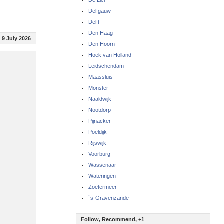
De Lier
Delfgauw
Delft
Den Haag
9 July 2026
Den Hoorn
Hoek van Holland
Leidschendam
Maassluis
Monster
Naaldwijk
Nootdorp
Pijnacker
Poeldijk
Rijswijk
Voorburg
Wassenaar
Wateringen
Zoetermeer
`s-Gravenzande
Follow, Recommend, +1