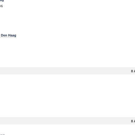
36
e Den Haag
8 
8 