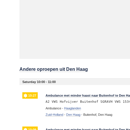
Andere oproepen uit Den Haag
Saturday 10:00 - 11:00
10:27
Ambulance met minder haast naar Buitenhof te Den H
A2 VWS Hofvijver Buitenhof SGRAVH VWS 153
Ambulance -
Haaglanden
Zuid-Holland
-
Den Haag
-
Buitenhof, Den Haag
10:09
Ambulance met minder haast naar Buitenhof te Den H