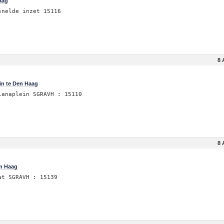
aag
snelde inzet 15116
8 
in te Den Haag
ianaplein SGRAVH : 15110
8 
en Haag
at SGRAVH : 15139