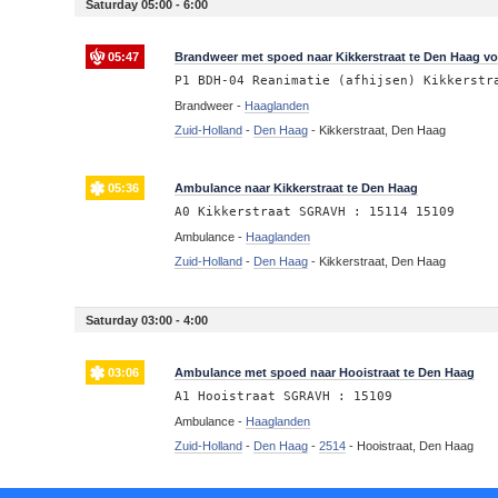
Saturday 05:00 - 6:00
05:47
Brandweer met spoed naar Kikkerstraat te Den Haag voo
P1 BDH-04 Reanimatie (afhijsen) Kikkerstr
Brandweer -
Haaglanden
Zuid-Holland
-
Den Haag
-
Kikkerstraat, Den Haag
05:36
Ambulance naar Kikkerstraat te Den Haag
A0 Kikkerstraat SGRAVH : 15114 15109
Ambulance -
Haaglanden
Zuid-Holland
-
Den Haag
-
Kikkerstraat, Den Haag
Saturday 03:00 - 4:00
03:06
Ambulance met spoed naar Hooistraat te Den Haag
A1 Hooistraat SGRAVH : 15109
Ambulance -
Haaglanden
Zuid-Holland
-
Den Haag
-
2514
-
Hooistraat, Den Haag