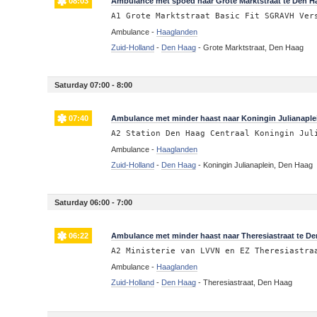
08:03
Ambulance met spoed naar Grote Marktstraat te Den H
A1 Grote Marktstraat Basic Fit SGRAVH Ver
Ambulance -
Haaglanden
Zuid-Holland
-
Den Haag
-
Grote Marktstraat, Den Haag
Saturday 07:00 - 8:00
07:40
Ambulance met minder haast naar Koningin Julianaple
A2 Station Den Haag Centraal Koningin Jul
Ambulance -
Haaglanden
Zuid-Holland
-
Den Haag
-
Koningin Julianaplein, Den Haag
Saturday 06:00 - 7:00
06:22
Ambulance met minder haast naar Theresiastraat te D
A2 Ministerie van LVVN en EZ Theresiastra
Ambulance -
Haaglanden
Zuid-Holland
-
Den Haag
-
Theresiastraat, Den Haag