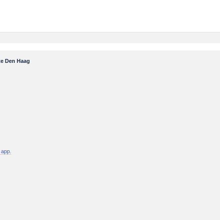
te Den Haag
 app.