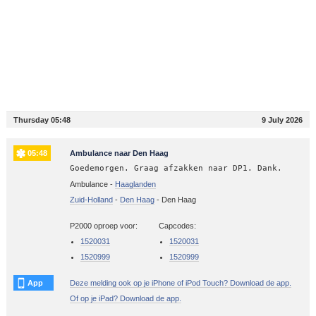
Thursday 05:48
9 July 2026
05:48
Ambulance naar Den Haag
Goedemorgen. Graag afzakken naar DP1. Dank.
Ambulance -
Haaglanden
Zuid-Holland
-
Den Haag
-
Den Haag
P2000 oproep voor:
Capcodes:
1520031
1520031
1520999
1520999
App
Deze melding ook op je iPhone of iPod Touch? Download de app.
Of op je iPad? Download de app.