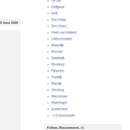
De Lier
Delfgauw
Delft
Den Haag
0 June 2026
Den Hoorn
Hoek van Holland
Leidschendam
Maasdijk
Monster
Naaldwijk
Nootdorp
Pijnacker
Poeldijk
Rijswijk
Voorburg
Wassenaar
Wateringen
Zoetermeer
`s-Gravenzande
Follow, Recommend, +1