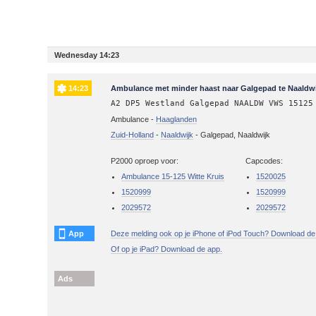
Wednesday 14:23
14:23
Ambulance met minder haast naar Galgepad te Naaldwi
A2 DP5 Westland Galgepad NAALDW VWS 15125
Ambulance -
Haaglanden
Zuid-Holland
-
Naaldwijk
-
Galgepad, Naaldwijk
P2000 oproep voor:
Capcodes:
Ambulance 15-125 Witte Kruis
1520025
1520999
1520999
2029572
2029572
App
Deze melding ook op je iPhone of iPod Touch? Download de
Of op je iPad? Download de app.
Ads