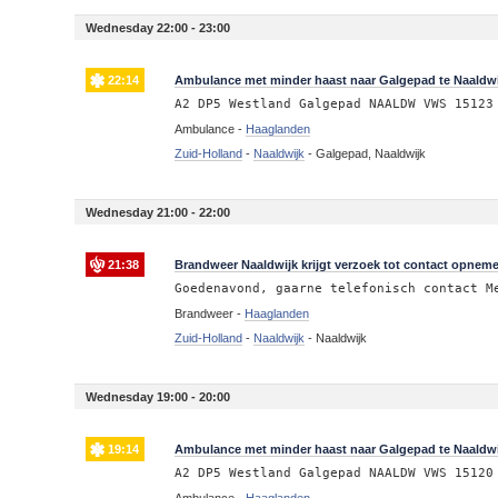
Wednesday 22:00 - 23:00
22:14
Ambulance met minder haast naar Galgepad te Naaldwi
A2 DP5 Westland Galgepad NAALDW VWS 15123
Ambulance -
Haaglanden
Zuid-Holland
-
Naaldwijk
-
Galgepad, Naaldwijk
Wednesday 21:00 - 22:00
21:38
Brandweer Naaldwijk krijgt verzoek tot contact opnem
Goedenavond, gaarne telefonisch contact M
Brandweer -
Haaglanden
Zuid-Holland
-
Naaldwijk
-
Naaldwijk
Wednesday 19:00 - 20:00
19:14
Ambulance met minder haast naar Galgepad te Naaldwi
A2 DP5 Westland Galgepad NAALDW VWS 15120