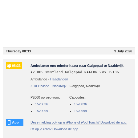
Thursday 08:33
9 July 2026
08:33
Ambulance met minder haast naar Galgepad te Naaldwijk
A2 DP5 Westland Galgepad NAALDW VWS 15136
Ambulance -
Haaglanden
Zuid-Holland
-
Naaldwijk
-
Galgepad, Naaldwijk
P2000 oproep voor:
Capcodes:
1520036
1520036
1520999
1520999
App
Deze melding ook op je iPhone of iPod Touch? Download de app.
Of op je iPad? Download de app.