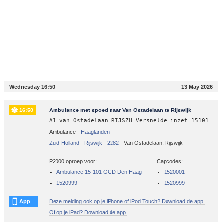
Wednesday 16:50
13 May 2026
16:50
Ambulance met spoed naar Van Ostadelaan te Rijswijk
A1 van Ostadelaan RIJSZH Versnelde inzet 15101
Ambulance -
Haaglanden
Zuid-Holland
-
Rijswijk
-
2282
-
Van Ostadelaan, Rijswijk
P2000 oproep voor:
Capcodes:
Ambulance 15-101 GGD Den Haag
1520001
1520999
1520999
App
Deze melding ook op je iPhone of iPod Touch? Download de app.
Of op je iPad? Download de app.