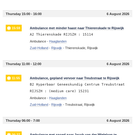
Thursday 15:00 - 16:00
6 August 2026
15:59
Ambulance met minder haast naar Thierenskade te Rijswijk
A2 Thierenskade RIJSZH : 15114
Ambulance -
Haaglanden
Zuid-Holland
-
Rijswijk
-
Thierenskade, Rijswijk
Thursday 11:00 - 12:00
6 August 2026
11:55
Ambulance, gepland vervoer naar Treubstraat te Rijswijk
B2 Hyperbaar Geneeskundig Centrum Treubstraat
RIJSZH : (medium care) 15231
Ambulance -
Haaglanden
Zuid-Holland
-
Rijswijk
-
Treubstraat, Rijswijk
Thursday 06:00 - 7:00
6 August 2026
06:37
Ambulance met spoed naar Jacob van der Wielelaan te