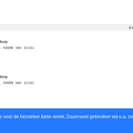
6 
rburg
i VOORB VWS 15101
rburg
i VOORB VWS 15142
6 
 voor de bezoeker beter werkt. Daarnaast gebruiken wij o.a. co
rburg
idschendam-Voorburg Via Donizetti Voorburg 156831