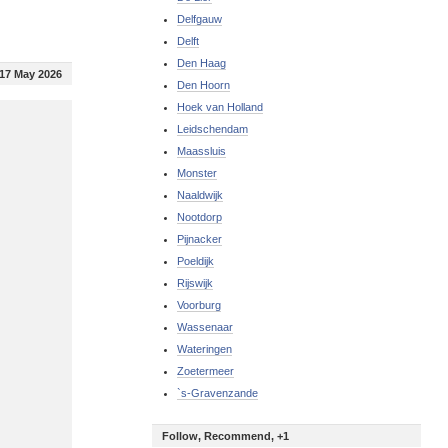
Delfgauw
Delft
Den Haag
17 May 2026
Den Hoorn
Hoek van Holland
Leidschendam
Maassluis
Monster
Naaldwijk
Nootdorp
Pijnacker
Poeldijk
Rijswijk
Voorburg
Wassenaar
Wateringen
Zoetermeer
`s-Gravenzande
Follow, Recommend, +1