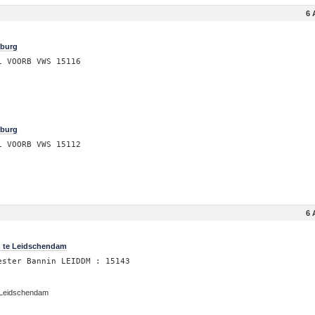
6 
rburg
i VOORB VWS 15116
rburg
i VOORB VWS 15112
6 
n te Leidschendam
ester Bannin LEIDDM : 15143
 Leidschendam