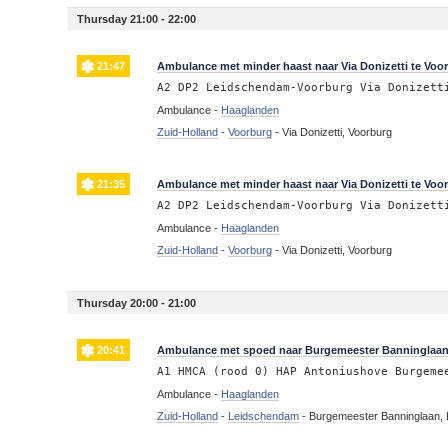
Thursday 21:00 - 22:00
21:47
Ambulance met minder haast naar Via Donizetti te Voo
A2 DP2 Leidschendam-Voorburg Via Donizett
Ambulance -
Haaglanden
Zuid-Holland
-
Voorburg
-
Via Donizetti, Voorburg
21:35
Ambulance met minder haast naar Via Donizetti te Voo
A2 DP2 Leidschendam-Voorburg Via Donizett
Ambulance -
Haaglanden
Zuid-Holland
-
Voorburg
-
Via Donizetti, Voorburg
Thursday 20:00 - 21:00
20:41
Ambulance met spoed naar Burgemeester Banninglaa
A1 HMCA (rood 0) HAP Antoniushove Burgeme
Ambulance -
Haaglanden
Zuid-Holland
-
Leidschendam
-
Burgemeester Banninglaan,