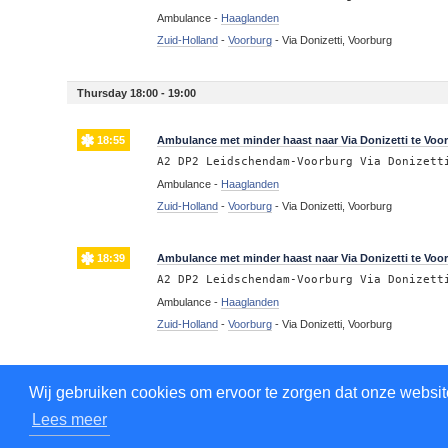
Ambulance -
Haaglanden
Zuid-Holland
-
Voorburg
-
Via Donizetti, Voorburg
Thursday 18:00 - 19:00
18:55
Ambulance met minder haast naar Via Donizetti te Voo
A2 DP2 Leidschendam-Voorburg Via Donizett
Ambulance -
Haaglanden
Zuid-Holland
-
Voorburg
-
Via Donizetti, Voorburg
18:39
Ambulance met minder haast naar Via Donizetti te Voo
A2 DP2 Leidschendam-Voorburg Via Donizett
Ambulance -
Haaglanden
Zuid-Holland
-
Voorburg
-
Via Donizetti, Voorburg
Thursday 17:00 - 18:00
Wij gebruiken cookies om ervoor te zorgen dat onze website
Lees meer
17:29
Brandweer met minder haast naar Via Donizetti te Voo
P2 BDH-09 Herbezet./kazerneren Kazerne Le