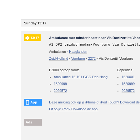
Sunday 13:17
13:17
Ambulance met minder haast naar Via Donizetti te Voo
A2 DP2 Leidschendam-Voorburg Via Donizett
Ambulance -
Haaglanden
Zuid-Holland
-
Voorburg
-
2272
-
Via Donizetti, Voorburg
P2000 oproep voor:
Capcodes:
Ambulance 15-101 GGD Den Haag
1520001
1520999
1520999
2029572
2029572
App
Deze melding ook op je iPhone of iPod Touch? Download de
Of op je iPad? Download de app.
Ads