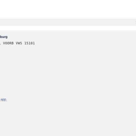
rburg
i VOORB VWS 15101
 app.