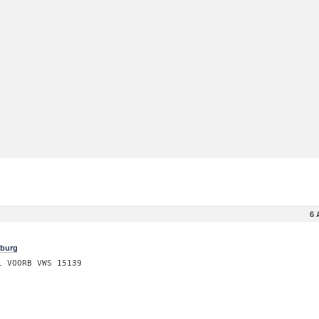
6 
rburg
i VOORB VWS 15139