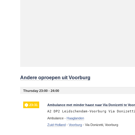
Andere oproepen uit Voorburg
Thursday 23:00 - 24:00
23:31
Ambulance met minder haast naar Via Donizetti te Voo
A2 DP2 Leidschendam-Voorburg Via Donizett
Ambulance -
Haaglanden
Zuid-Holland
-
Voorburg
-
Via Donizetti, Voorburg