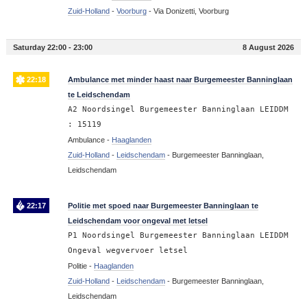
Zuid-Holland
-
Voorburg
-
Via Donizetti, Voorburg
Saturday 22:00 - 23:00
8 August 2026
22:18
Ambulance met minder haast naar Burgemeester Banninglaan
te Leidschendam
A2 Noordsingel Burgemeester Banninglaan LEIDDM
: 15119
Ambulance -
Haaglanden
Zuid-Holland
-
Leidschendam
-
Burgemeester Banninglaan,
Leidschendam
22:17
Politie met spoed naar Burgemeester Banninglaan te
Leidschendam voor ongeval met letsel
P1 Noordsingel Burgemeester Banninglaan LEIDDM
Ongeval wegvervoer letsel
Politie -
Haaglanden
Zuid-Holland
-
Leidschendam
-
Burgemeester Banninglaan,
Leidschendam