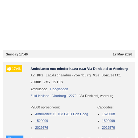
Sunday 17:46
17 May 2026
17:46
Ambulance met minder haast naar Via Donizetti te Voorburg
A2 DP2 Leidschendam-Voorburg Via Donizetti
VOORB VWS 15108
Ambulance -
Haaglanden
Zuid-Holland
-
Voorburg
-
2272
-
Via Donizetti, Voorburg
P2000 oproep voor:
Capcodes:
Ambulance 15-108 GGD Den Haag
1520008
1520999
1520999
2029576
2029576