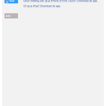
App
Deze melding ook op je iPhone of iPod Touch? Download de app.
Of op je iPad? Download de app.
Ads