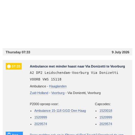
Thursday 07:33
9 July 2026
07:33
Ambulance met minder haast naar Via Donizetti te Voorburg
A2 DP2 Leidschendam-Voorburg Via Donizetti
VOORB VWS 15118
Ambulance -
Haaglanden
Zuid-Holland
-
Voorburg
-
Via Donizetti, Voorburg
P2000 oproep voor:
Capcodes:
Ambulance 15-118 GGD Den Haag
1520018
1520999
1520999
2029574
2029574
App
Deze melding ook op je iPhone of iPod Touch? Download de app.