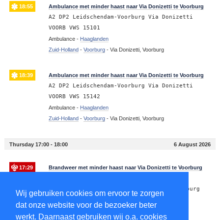
18:55
Ambulance met minder haast naar Via Donizetti te Voorburg
A2 DP2 Leidschendam-Voorburg Via Donizetti
VOORB VWS 15101
Ambulance -
Haaglanden
Zuid-Holland
-
Voorburg
-
Via Donizetti, Voorburg
18:39
Ambulance met minder haast naar Via Donizetti te Voorburg
A2 DP2 Leidschendam-Voorburg Via Donizetti
VOORB VWS 15142
Ambulance -
Haaglanden
Zuid-Holland
-
Voorburg
-
Via Donizetti, Voorburg
Thursday 17:00 - 18:00
6 August 2026
17:29
Brandweer met minder haast naar Via Donizetti te Voorburg
P2 BDH-09 Herbezet./kazerneren Kazerne
Leidschendam-Voorburg Via Donizetti Voorburg
Wij gebruiken cookies om ervoor te zorgen
156831
dat onze website voor de bezoeker beter
Brandweer -
Haaglanden
werkt. Daarnaast gebruiken wij o.a. cookies