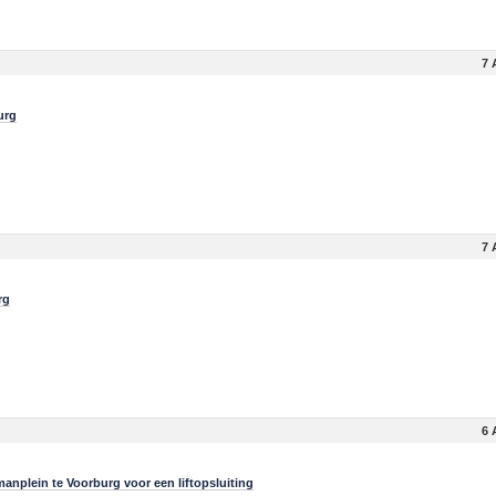
7 
urg
7 
rg
6 
nplein te Voorburg voor een liftopsluiting