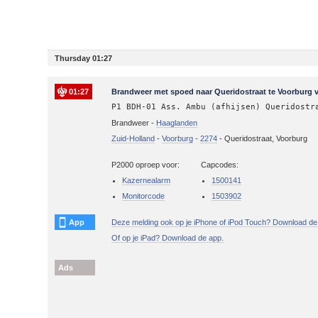
Thursday 01:27
01:27
Brandweer met spoed naar Queridostraat te Voorburg vo
P1 BDH-01 Ass. Ambu (afhijsen) Queridostr
Brandweer -
Haaglanden
Zuid-Holland
-
Voorburg
-
2274
-
Queridostraat, Voorburg
P2000 oproep voor:
Capcodes:
Kazernealarm
1500141
Monitorcode
1503902
App
Deze melding ook op je iPhone of iPod Touch? Download de
Of op je iPad? Download de app.
Ads