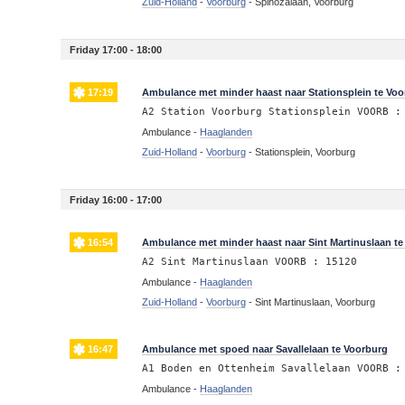
Zuid-Holland
-
Voorburg
-
Spinozalaan, Voorburg
Friday 17:00 - 18:00
17:19
Ambulance met minder haast naar Stationsplein te Vo
A2 Station Voorburg Stationsplein VOORB :
Ambulance -
Haaglanden
Zuid-Holland
-
Voorburg
-
Stationsplein, Voorburg
Friday 16:00 - 17:00
16:54
Ambulance met minder haast naar Sint Martinuslaan te
A2 Sint Martinuslaan VOORB : 15120
Ambulance -
Haaglanden
Zuid-Holland
-
Voorburg
-
Sint Martinuslaan, Voorburg
16:47
Ambulance met spoed naar Savallelaan te Voorburg
A1 Boden en Ottenheim Savallelaan VOORB :
Ambulance -
Haaglanden