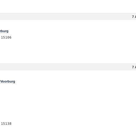
7 
orburg
 15106
7 
 Voorburg
 15138