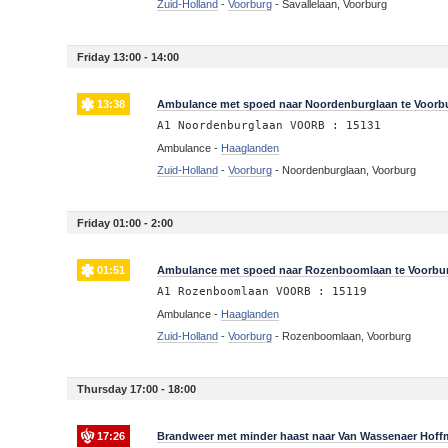
Zuid-Holland
-
Voorburg
-
Savallelaan, Voorburg
Friday 13:00 - 14:00
13:38
Ambulance met spoed naar Noordenburglaan te Voorb
A1 Noordenburglaan VOORB : 15131
Ambulance -
Haaglanden
Zuid-Holland
-
Voorburg
-
Noordenburglaan, Voorburg
Friday 01:00 - 2:00
01:51
Ambulance met spoed naar Rozenboomlaan te Voorbu
A1 Rozenboomlaan VOORB : 15119
Ambulance -
Haaglanden
Zuid-Holland
-
Voorburg
-
Rozenboomlaan, Voorburg
Thursday 17:00 - 18:00
17:26
Brandweer met minder haast naar Van Wassenaer Hoffma