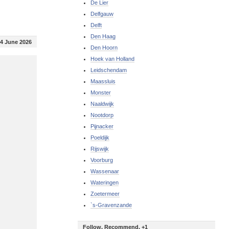
De Lier
Delfgauw
Delft
Den Haag
4 June 2026
Den Hoorn
Hoek van Holland
Leidschendam
Maassluis
Monster
Naaldwijk
Nootdorp
Pijnacker
Poeldijk
Rijswijk
Voorburg
Wassenaar
Wateringen
Zoetermeer
`s-Gravenzande
Follow, Recommend, +1