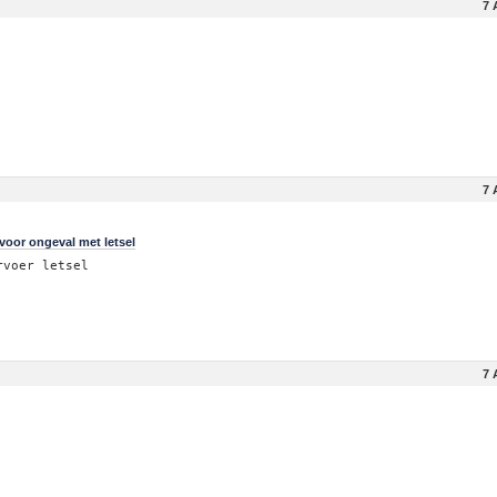
7 
7 
voor ongeval met letsel
rvoer letsel
7 