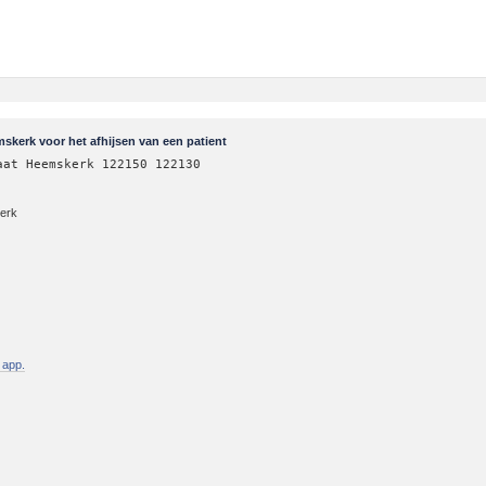
skerk voor het afhijsen van een patient
aat Heemskerk 122150 122130
kerk
 app.