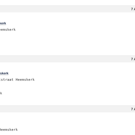
7 
kerk
eemskerk
7 
skerk
tstraat Heemskerk
rk
7 
Heemskerk