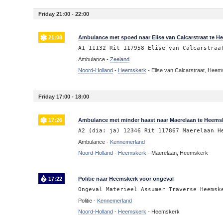
Friday 21:00 - 22:00
21:08
Ambulance met spoed naar Elise van Calcarstraat te H
A1 11132 Rit 117958 Elise van Calcarstraa
Ambulance -
Zeeland
Noord-Holland
-
Heemskerk
-
Elise van Calcarstraat, Hee
Friday 17:00 - 18:00
17:26
Ambulance met minder haast naar Maerelaan te Heems
A2 (dia: ja) 12346 Rit 117867 Maerelaan H
Ambulance -
Kennemerland
Noord-Holland
-
Heemskerk
-
Maerelaan, Heemskerk
17:22
Politie naar Heemskerk voor ongeval
Ongeval Materieel Assumer Traverse Heemsk
Politie -
Kennemerland
Noord-Holland
-
Heemskerk
-
Heemskerk