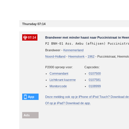
Thursday 07:14
07:14
Brandweer met minder haast naar Puccinistraat te Heem
P2 BNH-01 Ass. Ambu (afhijsen) Puccinistr
Brandweer -
Kennemerland
Noord-Holland
-
Heemskerk
-
1962
-
Puccinistraat, Heems
P2000 oproep voor:
Capcodes:
Commandant
0107500
Lichtkrant kazerne
0107581
Monitorcode
0108999
App
Deze melding ook op je iPhone of iPod Touch? Download de
Of op je iPad? Download de app.
Ads