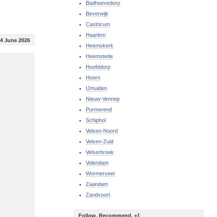
Badhoevedorp
Beverwijk
Castricum
Haarlem
4 June 2026
Heemskerk
Heemstede
Hoofddorp
Hoorn
IJmuiden
Nieuw-Vennep
Purmerend
Schiphol
Velsen-Noord
Velsen-Zuid
Velserbroek
Volendam
Wormerveer
Zaandam
Zandvoort
Follow, Recommend, +1