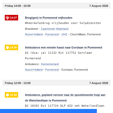
Friday 14:00 - 15:00
7 August 2026
14:07
Brug(gen) te Purmerend vrijhouden
Wheermolenbrug vrijhouden voor hulpdiensten
Brandweer -
Zaanstreek-Waterland
Noord-Holland
-
Purmerend
-
1441
-
Churchilllaan, Purmerend
14:06
Ambulance met minder haast naar Gorslaan te Purmerend
A2 (dia: ja) 11132 Rit 117752 Gorslaan
Purmerend
Ambulance -
Kennemerland
Noord-Holland
-
Purmerend
-
Gorslaan, Purmerend
Friday 12:00 - 13:00
7 August 2026
12:58
Ambulance, gepland vervoer naar de spoedeisende hulp aan
de Waterlandlaan te Purmerend
B2 10202 Rit 117724 DLP AZU seh Waterlandlaan
Purmerend