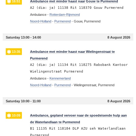
16:51
Ambulance met minder haast naar Gouw te Purmerend
A2 (dia: ja) 11138 Rit 118370 Gouw Purmerend
Ambulance -
Rotterdam-Rijnmond
Noord-Holland
-
Purmerend
-
Gouw, Purmerend
Saturday 13:00 - 14:00
8 August 2026
13:35
Ambulance met minder haast naar Wielingenstraat te
Purmerend
A2 (dia: ja) 11134 Rit 118275 Rabobank Kantoor
Wielingenstraat Purmerend
Ambulance -
Kennemerland
Noord-Holland
-
Purmerend
-
Wielingenstraat, Purmerend
Saturday 10:00 - 11:00
8 August 2026
10:09
Ambulance, gepland vervoer naar de spoedeisende hulp aan
de Waterlandlaan te Purmerend
B1 11135 Rit 118184 DLP AZU seh Waterlandlaan
Purmerend