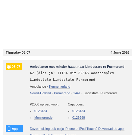
Thursday 08:07
4 June 2026
08:07
Ambulance met minder haast naar Lindestate te Purmerend
A2 (dia: ja) 11134 Rit 82845 Wooncomplex
Lindestate Lindestate Purmerend
Ambulance -
Kennemerland
Noord-Holland
-
Purmerend
-
1441
-
Lindestate, Purmerend
P2000 oproep voor:
Capcodes:
0123134
0123134
Monitorcode
0126999
App
Deze melding ook op je iPhone of iPod Touch? Download de app.